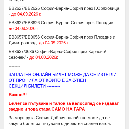
БВ2627/БВ2626 София-Варна-София през Г.Оряховица
-
до 04.09.2026 г.
БВ8627/БВ8626 София-Бургас-София през Пловдив -
до 04.09.2026 г
.
БВ8657/БВ8656 София-Варна-София през Пловдив и
Димитровград
до 04.09.2026
г
.
БВ3637/3636 София-Варна-София през Карлово/
сезонен/ -
до 04.09.2026г
.
--------
ЗАПЛАТЕН ОНЛАЙН БИЛЕТ МОЖЕ ДА СЕ ИЗТЕГЛИ
ОТ ПРОФИЛА,ОТ КОЙТО Е ЗАКУПЕН
СЕКЦИЯ"БИЛЕТИ"
---------
Важно!!!
Билет за пътуване и талон за велосипед се издават
заедно и това става САМО НА ГАРА
За маршрута София-Добрич онлайн не може да се
закупи билет за пътуване с директен спален вагон.