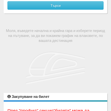
Търси
Моля, въведете начална и крайна гара и изберете период
на пътуване, за да ви покажем график на влаковете, по
вашата дестинация
Закупуване на билет
През "профил",секция"билети" може да