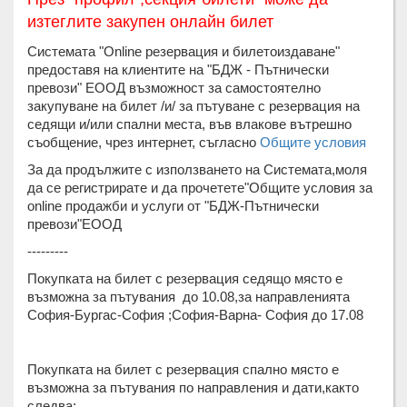
изтеглите закупен онлайн билет
Системата "Online резервация и билетоиздаване"
предоставя на клиентите на "БДЖ - Пътнически
превози" ЕООД възможност за самостоятелно
закупуване на билет /и/ за пътуване с резервация на
седящи и/или спални места, във влакове вътрешно
съобщение, чрез интернет, съгласно
Общите условия
За да продължите с използването на Системата,моля
да се регистрирате и да прочетете"Общите условия за
online продажби и услуги от "БДЖ-Пътнически
превози"ЕООД
---------
Покупката на билет с резервация седящо място е
възможна за пътувания до 10.08,за направленията
София-Бургас-София ;София-Варна- София до 17.08
Покупката на билет с резервация спално място е
възможна за пътувания по направления и дати,както
следва: